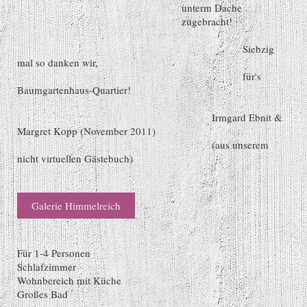
unterm Dache
zugebracht!
Siebzig
mal so danken wir,
für's
Baumgartenhaus-Quartier!
Irmgard Ebnit &
Margret Kopp (November 2011)
(aus unserem
nicht virtuellen Gästebuch)
Galerie Himmelreich
Für 1-4 Personen
Schlafzimmer
Wohnbereich mit Küche
Großes Bad